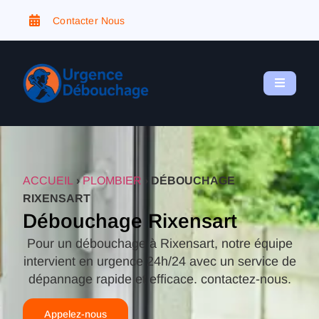
Contacter Nous
ACCUEIL
›
PLOMBIER
›
DÉBOUCHAGE
RIXENSART
Débouchage Rixensart
Pour un débouchage à Rixensart, notre équipe
intervient en urgence 24h/24 avec un service de
dépannage rapide et efficace. contactez-nous.
Appelez-nous