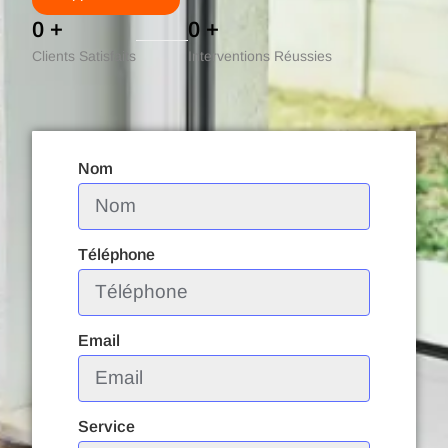
0
+
0
+
Clients Satisfaits
Interventions Réussies
Nom
Téléphone
Email
Service