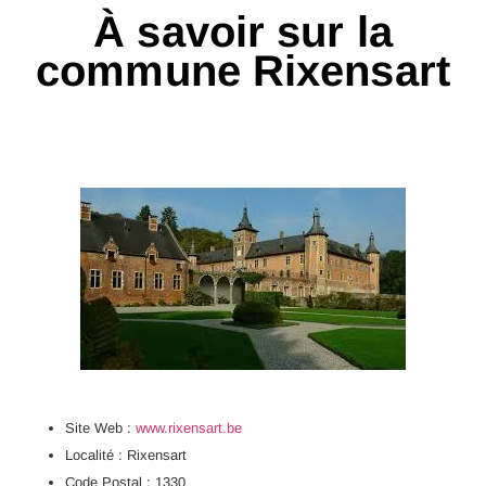
À savoir sur la
commune Rixensart
Site Web :
www.rixensart.be
Localité : Rixensart
Code Postal : 1330