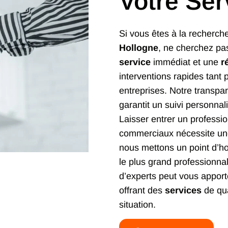
Votre Ser
Si vous êtes à la recherch
Hollogne
, ne cherchez pas
service
immédiat et une
r
interventions rapides tant p
entreprises. Notre transp
garantit un suivi personnal
Laisser entrer un professi
commerciaux nécessite une
nous mettons un point d’
le plus grand professionna
d’experts peut vous apporter
offrant des
services
de qua
situation.