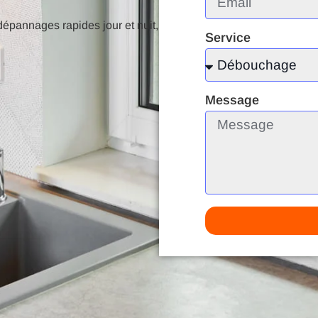
épannages rapides jour et nuit,
Service
Message