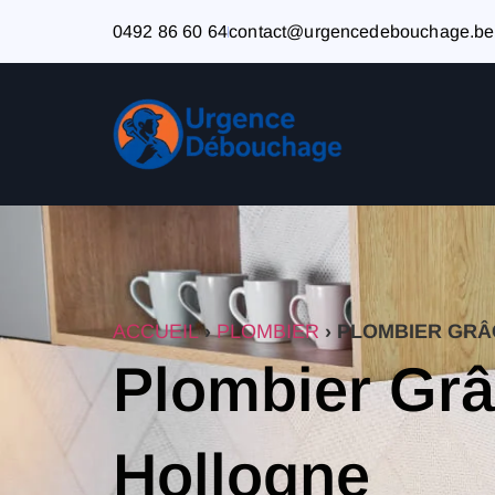
0492 86 60 64
contact@urgencedebouchage.be
ACCUEIL
›
PLOMBIER
›
PLOMBIER GRÂ
Plombier Grâ
Hollogne