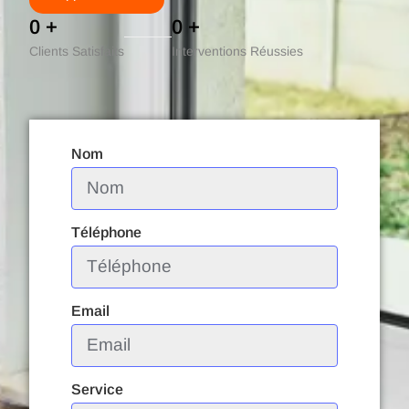
0
+
0
+
Clients Satisfaits
Interventions Réussies
Nom
Téléphone
Email
Service