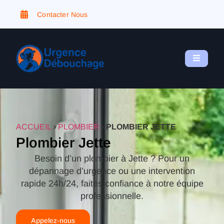
Contacter Nous
ACCUEIL
›
PLOMBIER
›
PLOMBIER JETTE
Plombier Jette
Besoin d’un plombier à Jette ? Pour un
dépannage d’urgence ou une intervention
rapide 24h/24, faites confiance à notre équipe
professionnelle.
Appelez-nous