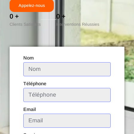
Appelez-nous
0
+
0
+
Clients Satisfaits
Interventions Réussies
Nom
Téléphone
Email